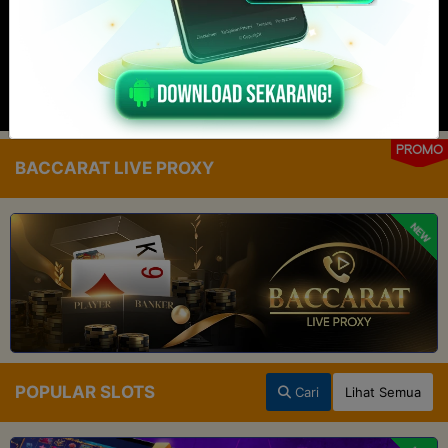
PROMO
BACCARAT LIVE PROXY
NEW
POPULAR SLOTS
Cari
Lihat Semua