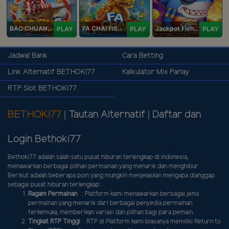
BAO CHUAN FISHING
FA CHAI FISHING
Jackpot Fishing Jili
PLAY
PLAY
PLAY
Jadwal Bank
Cara Betting
Link Alternatif BETHOKI77
Kalkulator Mix Parlay
RTP Slot BETHOKI77
BETHOKI77
| Tautan Alternatif | Daftar dan
Login Bethoki77
Bethoki77 adalah salah satu pusat hiburan terlengkap di Indonesia,
menawarkan berbagai pilihan permainan yang menarik dan menghibur.
Berikut adalah beberapa poin yang mungkin menjelaskan mengapa dianggap
sebagai pusat hiburan terlengkap:
Ragam Permainan
: Platform kami menawarkan berbagai jenis
permainan yang menarik dari berbagai penyedia permainan
terkemuka, memberikan variasi dan pilihan bagi para pemain.
Tingkat RTP Tinggi
: RTP di Platform kami biasanya memiliki Return to