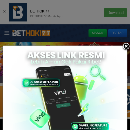
×
BETHOKI77
Download
BETHOKI77 Mobile App
MASUK
DAFTAR
gkan hadiahnya! Dapatkan Keuntungan bermain di BETH
Info :
E-LOTTERY
IDNRAFFLE
IDNRNG
SLOT
LIVE CASI
SLOT