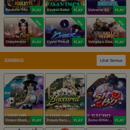
Roulette Trinity
Davinci Roller
Universe 6D
PLAY
PLAY
PLAY
NEW
NEW
NEW
Chinchirorin
Cyber Pinball
Valhalla's Dice
PLAY
PLAY
PLAY
IDNRNG
Lihat Semua
Dream Blackjack
Dream Baccarat
Sicbo IDNArcade
PLAY
PLAY
PLAY