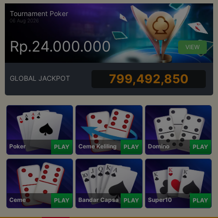
Tournament Poker
06 Aug 2026
Rp.24.000.000
VIEW
799,492,850
GLOBAL JACKPOT
Poker
Ceme Keliling
Domino
PLAY
PLAY
PLAY
Ceme
Bandar Capsa
Super10
PLAY
PLAY
PLAY