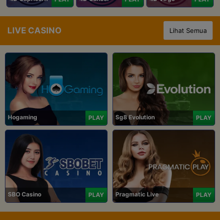
LIVE CASINO
Lihat Semua
Hogaming
Sg8 Evolution
PLAY
PLAY
SBO Casino
Pragmatic Live
PLAY
PLAY