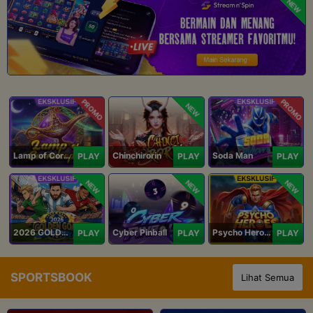
NEW
PROMO
PROMO
NEW
Lamp of Cornucopia
Chinchirorin
Soda Man
PLAY
PLAY
PLAY
NEW
NEW
NEW
2026 GOLDEN GOAL RUSH
Cyber Pinball
Psycho Heroes
PLAY
PLAY
PLAY
SPORTSBOOK
Lihat Semua